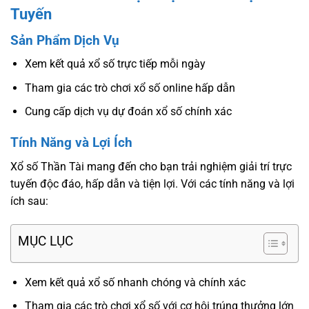
Tuyến
Sản Phẩm Dịch Vụ
Xem kết quả xổ số trực tiếp mỗi ngày
Tham gia các trò chơi xổ số online hấp dẫn
Cung cấp dịch vụ dự đoán xổ số chính xác
Tính Năng và Lợi Ích
Xổ số Thần Tài mang đến cho bạn trải nghiệm giải trí trực
tuyến độc đáo, hấp dẫn và tiện lợi. Với các tính năng và lợi
ích sau:
MỤC LỤC
Xem kết quả xổ số nhanh chóng và chính xác
Tham gia các trò chơi xổ số với cơ hội trúng thưởng lớn