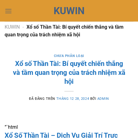
Chuyển
KUWIN
đến
nội
dung
KUWIN
-
Xổ số Thần Tài: Bí quyết chiến thắng và tầm
quan trọng của trách nhiệm xã hội
CHƯA PHÂN LOẠI
Xổ số Thần Tài: Bí quyết chiến thắng
và tầm quan trọng của trách nhiệm xã
hội
ĐÃ ĐĂNG TRÊN
THÁNG 12 28, 2024
BỞI
ADMIN
“`html
Xổ Số Thần Tài – Dịch Vụ Giải Trí Trực