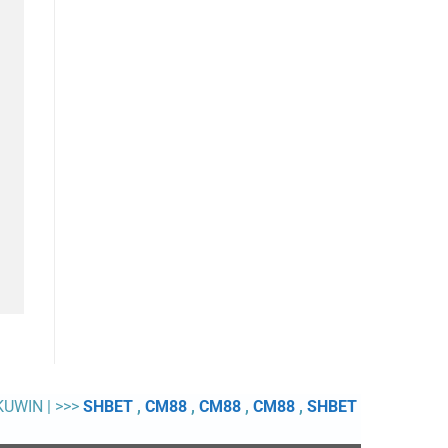
KUWIN | >>>
SHBET
,
CM88
,
CM88
,
CM88
,
SHBET