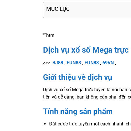
MỤC LỤC
“`html
Dịch vụ xổ số Mega trực
>>>
BJ88
,
FUN88
,
FUN88
,
69VN
,
Giới thiệu về dịch vụ
Dịch vụ xổ số Mega trực tuyến là nơi bạn c
tiện và dễ dàng, bạn không cần phải đến c
Tính năng sản phẩm
Đặt cược trực tuyến một cách nhanh chó