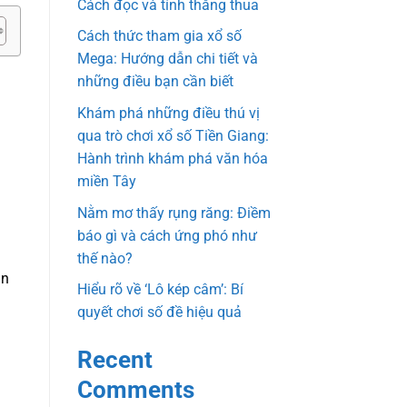
Cách đọc và tính thắng thua
Cách thức tham gia xổ số
Mega: Hướng dẫn chi tiết và
những điều bạn cần biết
Khám phá những điều thú vị
qua trò chơi xổ số Tiền Giang:
Hành trình khám phá văn hóa
miền Tây
Nằm mơ thấy rụng răng: Điềm
báo gì và cách ứng phó như
thế nào?
ận
Hiểu rõ về ‘Lô kép câm’: Bí
quyết chơi số đề hiệu quả
Recent
Comments