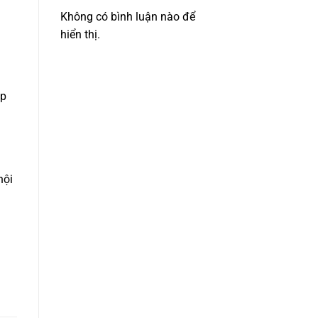
Không có bình luận nào để
hiển thị.
úp
hội