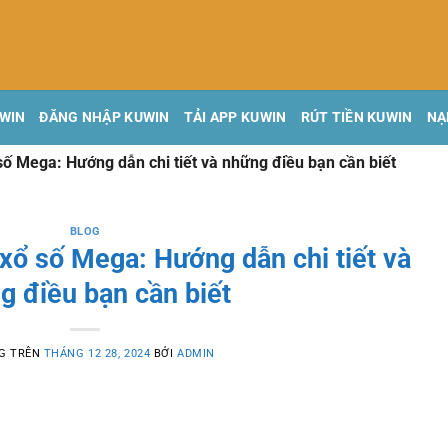
UWIN
ĐĂNG NHẬP KUWIN
TẢI APP KUWIN
RÚT TIỀN KUWIN
NẠ
số Mega: Hướng dẫn chi tiết và những điều bạn cần biết
BLOG
xổ số Mega: Hướng dẫn chi tiết và
g điều bạn cần biết
G TRÊN
THÁNG 12 28, 2024
BỞI
ADMIN