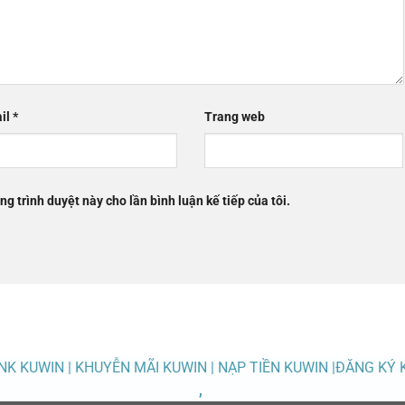
il
*
Trang web
ng trình duyệt này cho lần bình luận kế tiếp của tôi.
INK KUWIN | KHUYỄN MÃI KUWIN | NẠP TIỀN KUWIN |ĐĂNG KÝ 
,