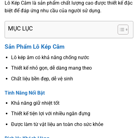
Lô Kép Câm là sản phẩm chất lượng cao được thiết kế đặc
biệt để đáp ứng nhu cầu của người sử dụng.
MỤC LỤC
Sản Phẩm Lô Kép Câm
Lô kép âm có khả năng chống nước
Thiết kế nhỏ gọn, dễ dàng mang theo
Chất liệu bền đẹp, dễ vệ sinh
Tính Năng Nổi Bật
Khả năng giữ nhiệt tốt
Thiết kế tiện lợi với nhiều ngăn đựng
Được làm từ vật liệu an toàn cho sức khỏe