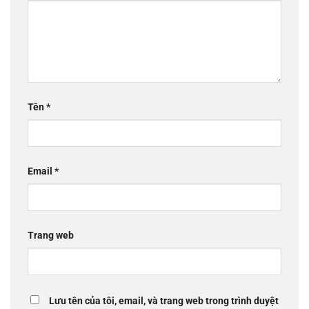
Tên
*
Email
*
Trang web
Lưu tên của tôi, email, và trang web trong trình duyệt