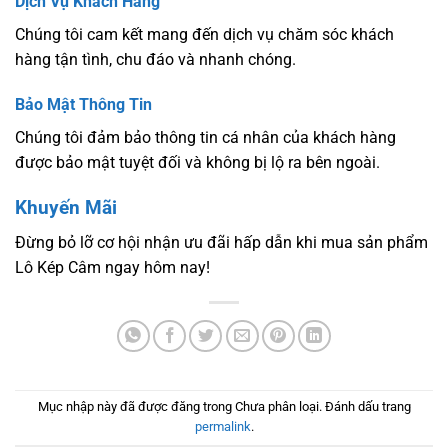
Dịch Vụ Khách Hàng
Chúng tôi cam kết mang đến dịch vụ chăm sóc khách
hàng tận tình, chu đáo và nhanh chóng.
Bảo Mật Thông Tin
Chúng tôi đảm bảo thông tin cá nhân của khách hàng
được bảo mật tuyệt đối và không bị lộ ra bên ngoài.
Khuyến Mãi
Đừng bỏ lỡ cơ hội nhận ưu đãi hấp dẫn khi mua sản phẩm
Lô Kép Câm ngay hôm nay!
Mục nhập này đã được đăng trong Chưa phân loại. Đánh dấu trang
permalink
.