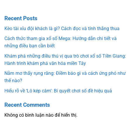
Recent Posts
Kèo tài xỉu đội khách là gì? Cách đọc và tính thắng thua
Cách thức tham gia xổ số Mega: Hướng dẫn chi tiết và
những điều bạn cần biết
Khám phá những điều thú vị qua trò chơi xổ số Tiền Giang:
Hành trình khám phá văn hóa miền Tây
Nằm mơ thấy rụng răng: Điềm báo gì và cách ứng phó như
thế nào?
Hiểu rõ về ‘Lô kép câm’: Bí quyết chơi số đề hiệu quả
Recent Comments
Không có bình luận nào để hiển thị.