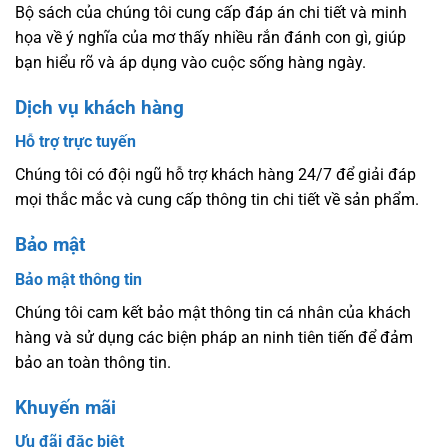
Bộ sách của chúng tôi cung cấp đáp án chi tiết và minh
họa về ý nghĩa của mơ thấy nhiều rắn đánh con gì, giúp
bạn hiểu rõ và áp dụng vào cuộc sống hàng ngày.
Dịch vụ khách hàng
Hỗ trợ trực tuyến
Chúng tôi có đội ngũ hỗ trợ khách hàng 24/7 để giải đáp
mọi thắc mắc và cung cấp thông tin chi tiết về sản phẩm.
Bảo mật
Bảo mật thông tin
Chúng tôi cam kết bảo mật thông tin cá nhân của khách
hàng và sử dụng các biện pháp an ninh tiên tiến để đảm
bảo an toàn thông tin.
Khuyến mãi
Ưu đãi đặc biệt