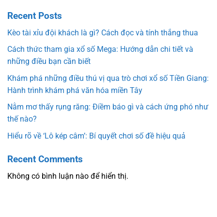
Recent Posts
Kèo tài xỉu đội khách là gì? Cách đọc và tính thắng thua
Cách thức tham gia xổ số Mega: Hướng dẫn chi tiết và
những điều bạn cần biết
Khám phá những điều thú vị qua trò chơi xổ số Tiền Giang:
Hành trình khám phá văn hóa miền Tây
Nằm mơ thấy rụng răng: Điềm báo gì và cách ứng phó như
thế nào?
Hiểu rõ về ‘Lô kép câm’: Bí quyết chơi số đề hiệu quả
Recent Comments
Không có bình luận nào để hiển thị.