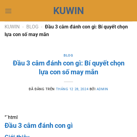
Chuyển
KUWIN
đến
nội
dung
KUWIN
-
BLOG
-
Đầu 3 câm đánh con gì: Bí quyết chọn
lựa con số may mắn
BLOG
Đầu 3 câm đánh con gì: Bí quyết chọn
lựa con số may mắn
ĐÃ ĐĂNG TRÊN
THÁNG 12 28, 2024
BỞI
ADMIN
“`html
Đầu 3 câm đánh con gì